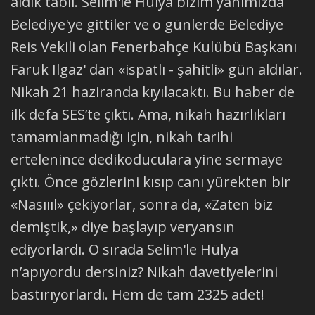
aldık tabii. Selim'le Hülya bizim yanımızda
Belediye'ye gittiler ve o günlerde Belediye
Reis Vekili olan Fenerbahçe Kulübü Başkanı
Faruk Ilgaz' dan «ispatlı - şahitli» gün aldılar.
Nikah 21 haziranda kıyılacaktı. Bu haber de
ilk defa SES’te çıktı. Ama, nikah hazırlıkları
tamamlanmadığı için, nikah tarihi
ertelenince dedikoduculara yine sermaye
çıktı. Önce gözlerini kısıp canı yürekten bir
«Nasıııl» çekiyorlar, sonra da, «Zaten biz
demiştik,» diye başlayıp veryansın
ediyorlardı. O sırada Selim'le Hülya
n’apıyordu dersiniz? Nikah davetiyelerini
bastırıyorlardı. Hem de tam 2325 adet!