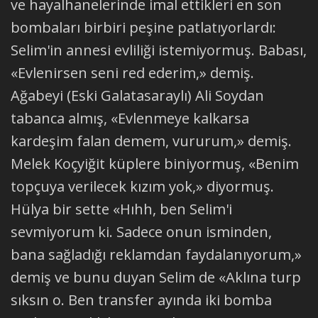
ve hayalhanelerinde imal ettikleri en son
bombaları birbiri peşine patlatıyorlardı:
Selim'in annesi evliliği istemiyormuş. Babası,
«Evlenirsen seni red ederim,» demiş.
Ağabeyi (Eski Galatasaraylı) Ali Soydan
tabanca almış, «Evlenmeye kalkarsa
kardeşim falan demem, vururum,» demiş.
Melek Koçyiğit küplere biniyormuş, «Benim
topçuya verilecek kızım yok,» diyormuş.
Hülya bir sette «Hıhh, ben Selim'i
sevmiyorum ki. Sadece onun isminden,
bana sağladığı reklamdan faydalanıyorum,»
demiş ve bunu duyan Selim de «Aklına turp
sıksın o. Ben transfer ayında iki bomba