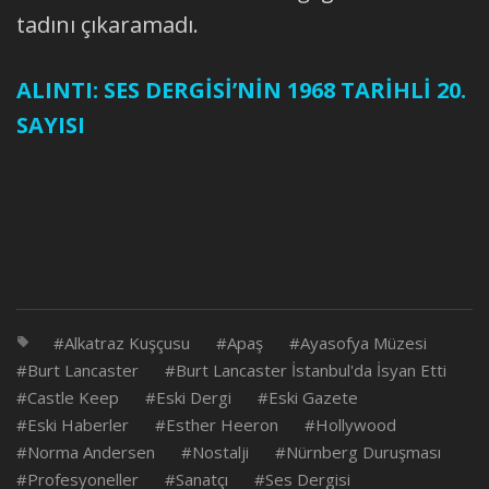
tadını çıkaramadı.
ALINTI: SES DERGİSİ’NİN 1968 TARİHLİ 20.
SAYISI
Alkatraz Kuşçusu
Apaş
Ayasofya Müzesi
Burt Lancaster
Burt Lancaster İstanbul'da İsyan Etti
Castle Keep
Eski Dergi
Eski Gazete
Eski Haberler
Esther Heeron
Hollywood
Norma Andersen
Nostalji
Nürnberg Duruşması
Profesyoneller
Sanatçı
Ses Dergisi