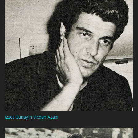
İzzet Günay’ın Vicdan Azabı