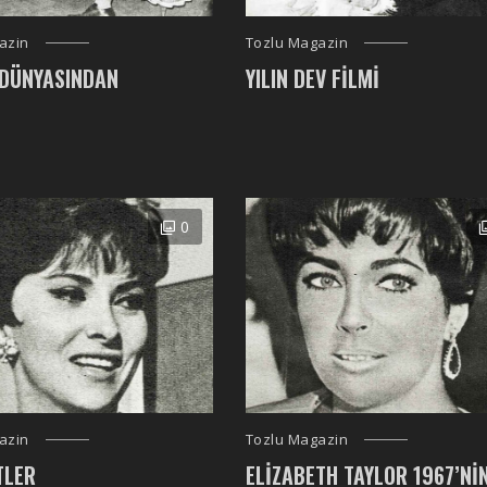
azin
Tozlu Magazin
 DÜNYASINDAN
YILIN DEV FILMI
0
azin
Tozlu Magazin
TLER
ELIZABETH TAYLOR 1967’NI