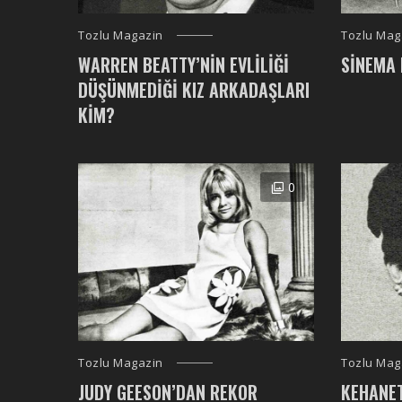
Tozlu Magazin
Tozlu Mag
WARREN BEATTY’NIN EVLILIĞI
SINEMA
DÜŞÜNMEDIĞI KIZ ARKADAŞLARI
KIM?
0
Tozlu Magazin
Tozlu Mag
JUDY GEESON’DAN REKOR
KEHANE