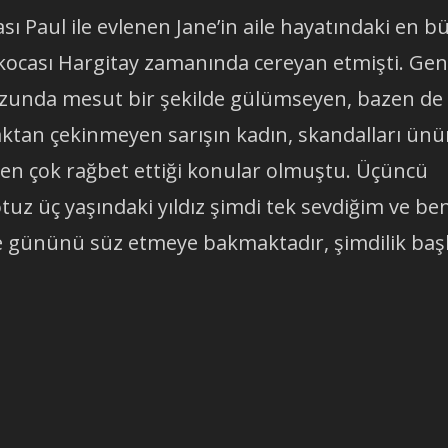
sı Paul ile evlenen Jane’in aile hayatındaki en b
 kocası Hargitay zamanında cereyan etmişti. Gen
omzunda mesut bir şekilde gülümseyen, bazen de
aktan çekinmeyen sarışın kadın, skandalları ün
en çok rağbet ettiği konular olmuştu. Üçüncü
otuz üç yaşındaki yıldız şimdi tek sevdiğim ve ben
ile gününü süz etmeye bakmaktadır, şimdilik baş