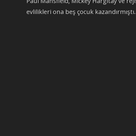
Paul Mansfield, Mickey Hargitay ve reji
evlilikleri ona beş çocuk kazandırmıştı.