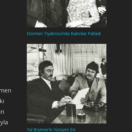
Dormen Tiyatrosu’nda Balonlar Patladı
ağmen
kı
ın
yla
Yul Brynner’in Yürüyen Evi