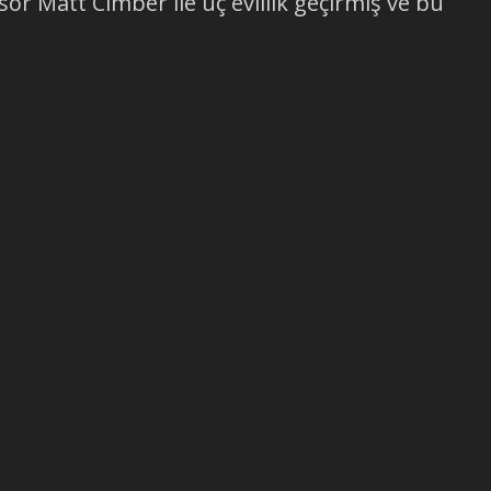
sör Matt Cimber ile üç evlilik geçirmiş ve bu