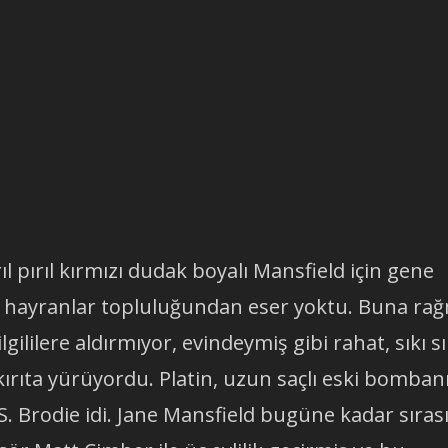
rıl pırıl kırmızı dudak boyalı Mansfield için gene
ski hayranlar topluluğundan eser yoktu. Buna r
gililere aldırmıyor, evindeymiş gibi rahat, sıkı sı
 kırıta yürüyordu. Platin, uzun saçlı eski bomban
S. Brodie idi. Jane Mansfield bugüne kadar sırası