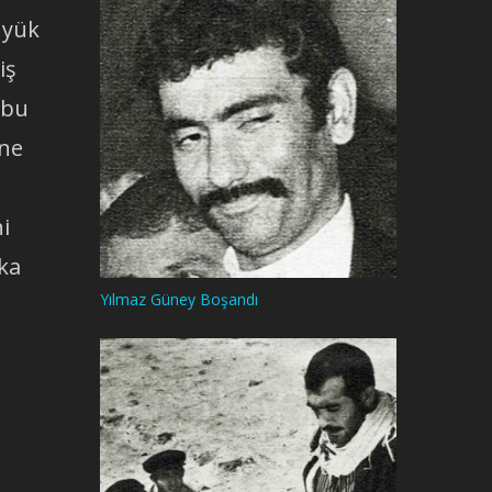
üyük
iş
 bu
üne
i
ka
Yılmaz Güney Boşandı