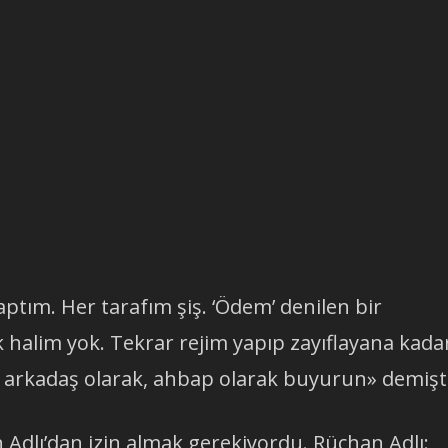
ptım. Her tarafım şiş. ‘Ödem’ denilen bir
ak halim yok. Tekrar rejim yapıp zayıflayana kada
 arkadaş olarak, ahbap olarak buyurun» demişti
Adlı’dan izin almak gerekiyordu. Rüçhan Adlı: