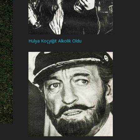
Hülya Koçyiğit Alkolik Oldu