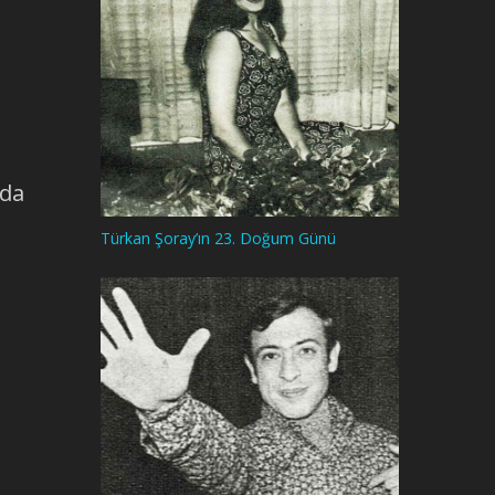
’da
Türkan Şoray’ın 23. Doğum Günü