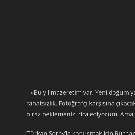
– «Bu yıl mazeretim var. Yeni doğum ya
rahatsızlık. Fotoğrafçı karşısına çıkac
biraz beklemenizi rica ediyorum. Ama,
Türkan Şoray’la konuşmak için Rüçhan 