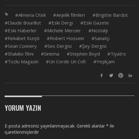
Almeria Oteli
Anjelik filmleri
Brigitte Bardot
Claude Bourillot
Eski Dergi
Eski Gazete
Eski Haberler
Michele Mercier
Nostalji
Rekabet Kızıştı
Robert Hossein
Sanatçı
Sean Connery
Ses Dergisi
Şey Dergisi
Shalako filmi
Sinema
Stephen Boyd
Tiyatro
Tozlu Magazin
Un Corde Un Colt
Yeşilçam
YORUM YAZIN
E-posta adresiniz yayınlanmayacak.
Gerekli alanlar
*
ile
işaretlenmişlerdir