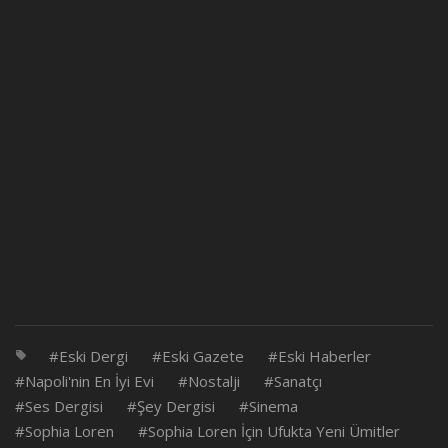
Eski Dergi
Eski Gazete
Eski Haberler
Napoli'nin En İyi Evi
Nostalji
Sanatçı
Ses Dergisi
Şey Dergisi
Sinema
Sophia Loren
Sophia Loren İçin Ufukta Yeni Ümitler