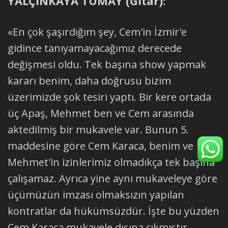
YALÇINKAYA TÜMAY (Gitar):
«En çok şaşırdığım şey, Cem'in İzmir'e
gidince tanıyamayacağımız derecede
değişmesi oldu. Tek başına show yapmak
kararı benim, daha doğrusu bizim
üzerimizde şok tesiri yaptı. Bir kere ortada
üç Apaş, Mehmet ben ve Cem arasında
aktedilmiş bir mukavele var. Bunun 5.
maddesine göre Cem Karaca, benim ve
Mehmet'in izinlerimiz olmadıkça tek başına
çalışamaz. Ayrıca yine aynı mukaveleye göre
üçümüzün imzası olmaksızın yapılan
kontratlar da hükümsüzdür. İşte bu yüzden
Cem Karaca mukavele dışına çıkmıştır.