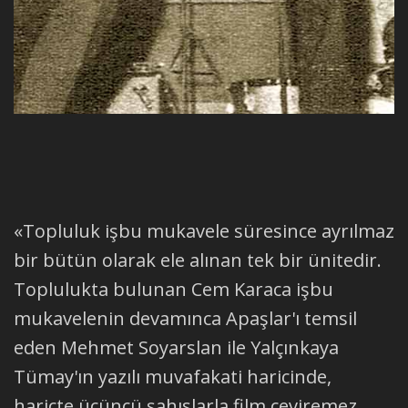
«Topluluk işbu mukavele süresince ayrılmaz
bir bütün olarak ele alınan tek bir ünitedir.
Toplulukta bulunan Cem Karaca işbu
mukavelenin devamınca Apaşlar'ı temsil
eden Mehmet Soyarslan ile Yalçınkaya
Tümay'ın yazılı muvafakati haricinde,
hariçte üçüncü şahıslarla film çeviremez,