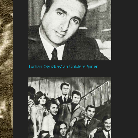
Turhan Oğuzbaş’tan Ünlülere Şiirler