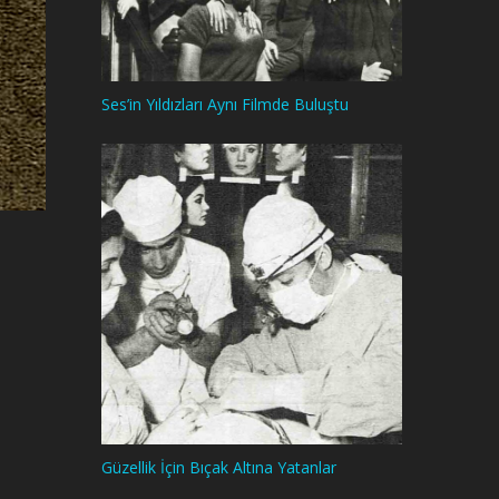
Ses’in Yıldızları Aynı Filmde Buluştu
Güzellik İçin Bıçak Altına Yatanlar