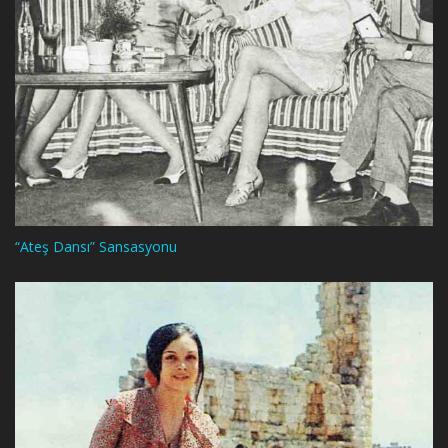
“Ateş Dansı” Sansasyonu