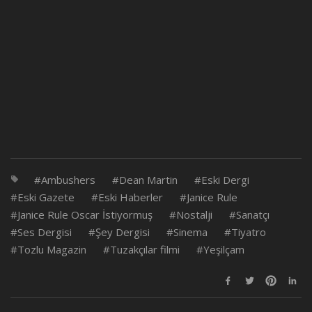
Ambushers
Dean Martin
Eski Dergi
Eski Gazete
Eski Haberler
Janice Rule
Janice Rule Oscar İstiyormuş
Nostalji
Sanatçı
Ses Dergisi
Şey Dergisi
Sinema
Tiyatro
Tozlu Magazin
Tuzakçılar filmi
Yeşilçam