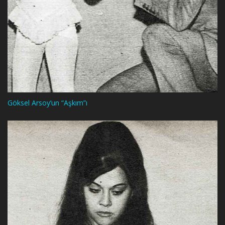
Göksel Arsoy’un “Aşkım”ı