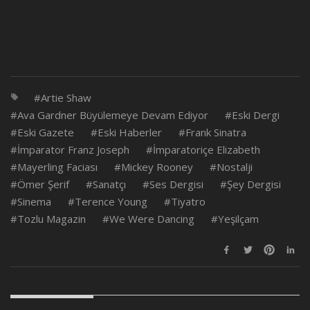
Artie Shaw
Ava Gardner Büyülemeye Devam Ediyor
Eski Dergi
Eski Gazete
Eski Haberler
Frank Sinatra
İmparator Franz Joseph
İmparatoriçe Elizabeth
Mayerling Faciası
Mickey Rooney
Nostalji
Ömer Şerif
Sanatçı
Ses Dergisi
Şey Dergisi
Sinema
Terence Young
Tiyatro
Tozlu Magazin
We Were Dancing
Yeşilçam