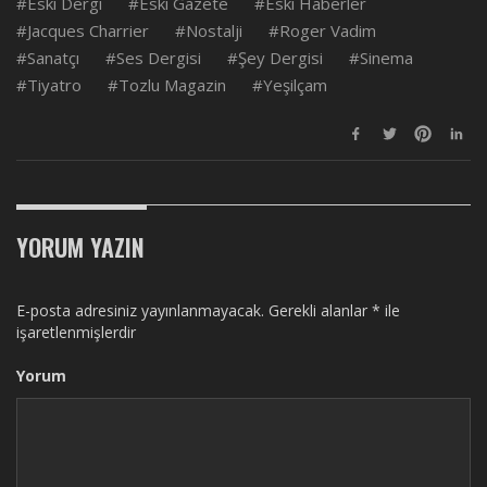
Eski Dergi
Eski Gazete
Eski Haberler
Jacques Charrier
Nostalji
Roger Vadim
Sanatçı
Ses Dergisi
Şey Dergisi
Sinema
Tiyatro
Tozlu Magazin
Yeşilçam
YORUM YAZIN
E-posta adresiniz yayınlanmayacak.
Gerekli alanlar
*
ile
işaretlenmişlerdir
Yorum