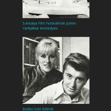
5.Antalya Film Festivali’nde Jürinin
Yanlışlıklar Komedyası
Bobby Solo Evlendi