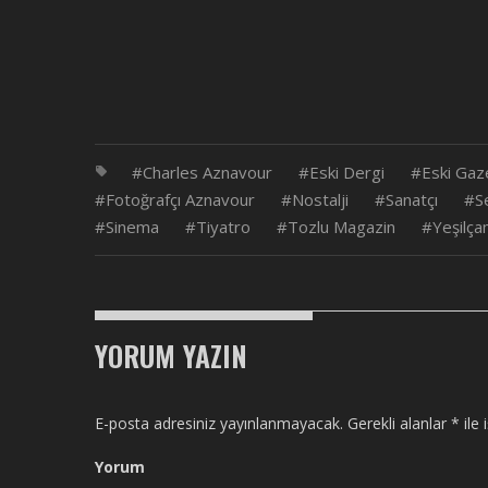
Charles Aznavour
Eski Dergi
Eski Gaz
Fotoğrafçı Aznavour
Nostalji
Sanatçı
S
Sinema
Tiyatro
Tozlu Magazin
Yeşilç
YORUM YAZIN
E-posta adresiniz yayınlanmayacak.
Gerekli alanlar
*
ile 
Yorum