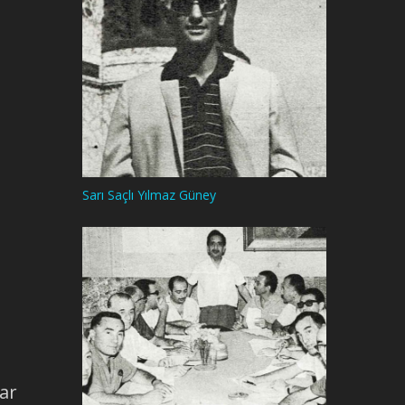
Sarı Saçlı Yılmaz Güney
sar