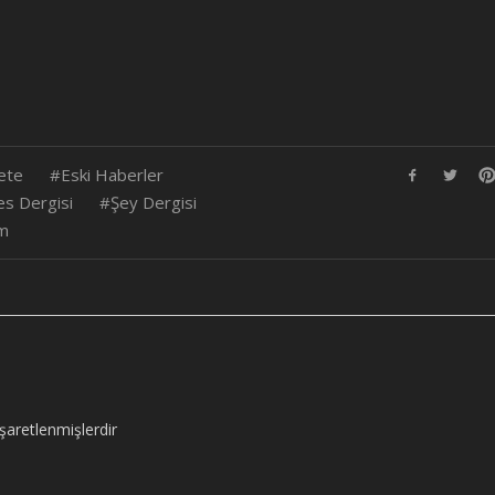
ete
Eski Haberler
es Dergisi
Şey Dergisi
am
işaretlenmişlerdir