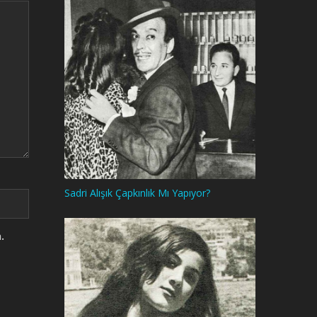
Sadri Alışık Çapkınlık Mı Yapıyor?
.