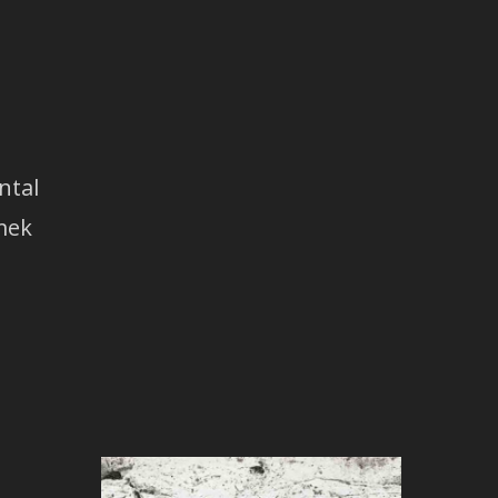
ntal
tmek