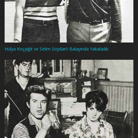
Hülya Koçyiğit ve Selim Soydan’ı Balayında Yakaladık