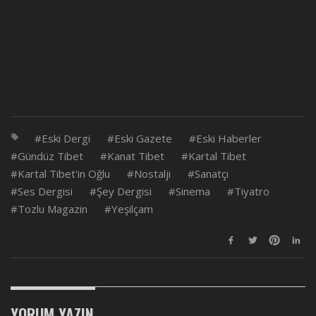
Eski Dergi
Eski Gazete
Eski Haberler
Gündüz Tibet
Kanat Tibet
Kartal Tibet
Kartal Tibet'in Oğlu
Nostalji
Sanatçı
Ses Dergisi
Şey Dergisi
Sinema
Tiyatro
Tozlu Magazin
Yeşilçam
YORUM YAZIN