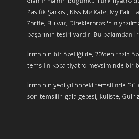
olan İrma'nın bugünkü Türk tiyatro dün
Pasifik Şarkısı, Kiss Me Kate, My Fair La
Zarife, Bulvar, Direklerarası'nın yazıl
başarının tesiri vardır. Bu bakımdan İ
İrma'nın bir özelliği de, 20'den fazla ö
temsilin koca tiyatro mevsiminde bir
İrma'nın yedi yıl önceki temsilinde Gü
son temsilin gala gecesi, kuliste, Gülri