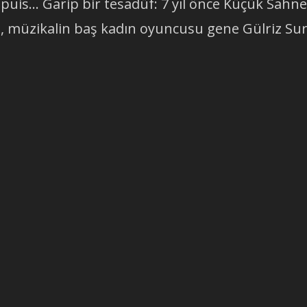
upuis… Garip bir tesadüf: 7 yıl önce Küçük Sahn
, müzikalin baş kadın oyuncusu gene Gülriz Sur