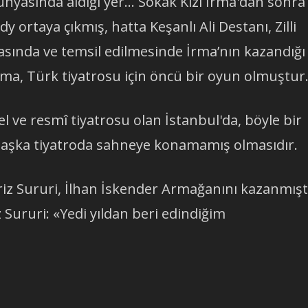
yasında aldığı yer... Sokak Kızı İrma'dan sonra
dy ortaya çıkmış, hatta Keşanlı Ali Destanı, Zilli
masında ve temsil edilmesinde İrma’nın kazandığı
rma, Türk tiyatrosu için öncü bir oyun olmuştur
zel ve resmî tiyatrosu olan İstanbul'da, böyle bir
 başka tiyatroda sahneye konamamış olmasıdır.
lriz Sururi, İlhan İskender Armağanını kazanmışt
z Sururi: «Yedi yıldan beri edindiğim