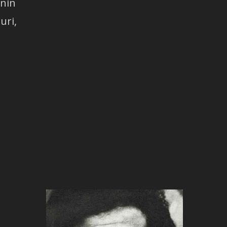
enin
uri,