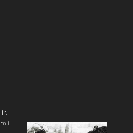
ir.
emli