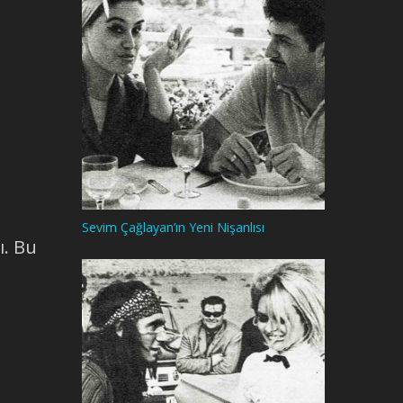
.
Sevim Çağlayan’ın Yeni Nişanlısı
ı. Bu