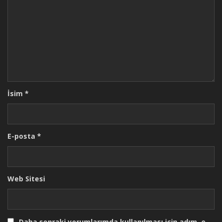
İsim
*
E-posta
*
Web Sitesi
Daha sonraki yorumlarımda kullanılması için adım, e-