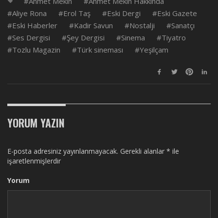
Ahmet Mekin
Ahmet Mekin Hakkında
Aliye Rona
Erol Taş
Eski Dergi
Eski Gazete
Eski Haberler
Kadir Savun
Nostalji
Sanatçı
Ses Dergisi
Şey Dergisi
Sinema
Tiyatro
Tozlu Magazin
Türk sineması
Yeşilçam
YORUM YAZIN
E-posta adresiniz yayınlanmayacak.
Gerekli alanlar
*
ile
işaretlenmişlerdir
Yorum