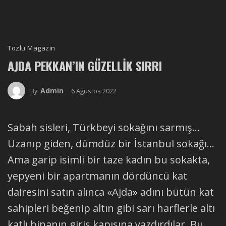
Tozlu Magazin
AJDA PEKKAN’IN GÜZELLIK SIRRI
Admin
6 Ağustos 2022
By
Sabah sisleri, Türkbeyi sokağını sarmış…
Uzanıp giden, dümdüz bir İstanbul sokağı…
Ama garip isimli bir taze kadın bu sokakta,
yepyeni bir apartmanın dördüncü kat
dairesini satın alınca «Ajda» adını bütün kat
sahipleri beğenip altın gibi sarı harflerle altı
katlı binanın giriş kapısına yazdırdılar. Bu