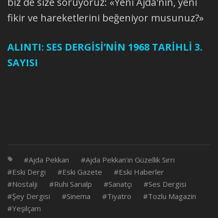
biz de size soruyoruz: «Yeni Ajda'nın, yeni
fikir ve hareketlerini beğeniyor musunuz?»
ALINTI: SES DERGİSİ’NİN 1968 TARİHLİ 3.
SAYISI
Ajda Pekkan
Ajda Pekkan'ın Güzellik Sırrı
Eski Dergi
Eski Gazete
Eski Haberler
Nostalji
Ruhi Sarıalp
Sanatçı
Ses Dergisi
Şey Dergisi
Sinema
Tiyatro
Tozlu Magazin
Yeşilçam