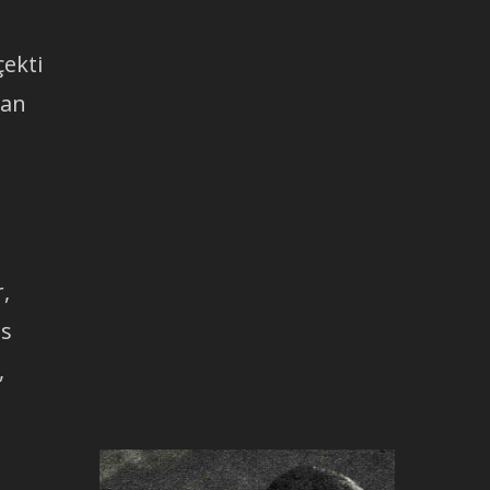
çekti
dan
r,
is
,