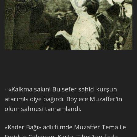
- «Kalkma sakın! Bu sefer sahici kurşun
atarım!» diye bağırdı. Böylece Muzaffer'in
ölüm sahnesi tamamlandı.
«Kader Bağı» adlı filmde Muzaffer Tema ile
Feridun Çölgeçen, Kartal Tibet'ten fazla