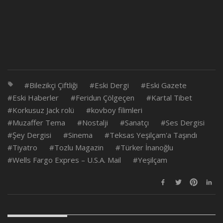
Bilezikçi Çiftliği
Eski Dergi
Eski Gazete
Eski Haberler
Feridun Çölgeçen
Kartal Tibet
Korkusuz Jack rolü
kovboy filimleri
Muzaffer Tema
Nostalji
Sanatçı
Ses Dergisi
Şey Dergisi
Sinema
Teksas Yeşilçam'a Taşındı
Tiyatro
Tozlu Magazin
Türker İnanoğlu
Wells Fargo Expres – U.S.A. Mail
Yeşilçam