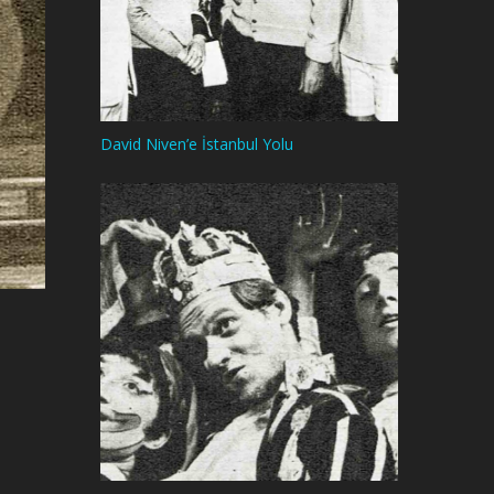
David Niven’e İstanbul Yolu