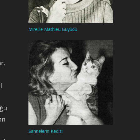
Mireille Mathieu Büyüdü
r.
l
uğu
an
Sahnelerin Kedisi