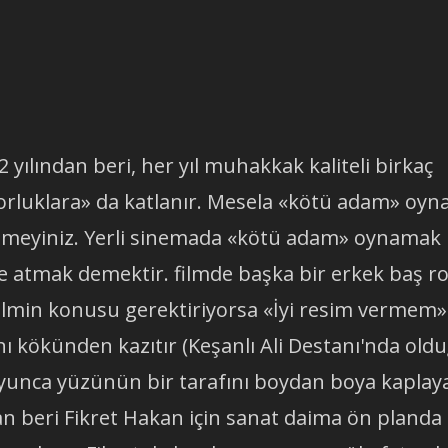
yılından beri, her yıl muhakkak kaliteli birkaç
orluklara» da katlanır. Mesela «kötü adam» oyna
meyiniz. Yerli sinemada «kötü adam» oynamak
e atmak demektir. filmde başka bir erkek baş ro
lmin konusu gerektiriyorsa «İyi resim vermem»
nı kökünden kazıtır (Keşanlı Ali Destanı'nda old
 boyunca yüzünün bir tarafını boydan boya kaplay
an beri Fikret Hakan için sanat daima ön planda