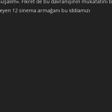
uşalım». Fikret de bu davranışının mükafatını b
leyen 12 sinema armağanı bu iddiamızı