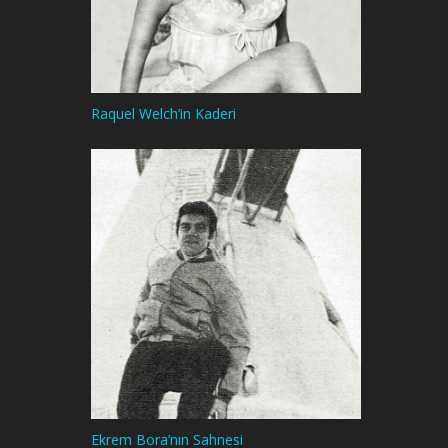
Raquel Welch’in Kaderi
Ekrem Bora’nın Sahnesi