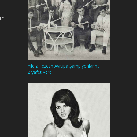
ar
Yıldız Tezcan Avrupa Şampiyonlarına
Ziyafet Verdi