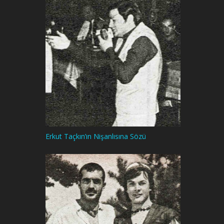
Erkut Taçkın’ın Nişanlısına Sözü