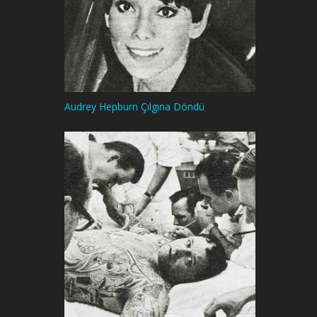
Audrey Hepburn Çılgına Döndü