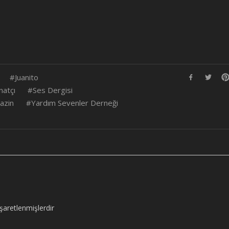
Juanito
natçı
Ses Dergisi
azin
Yardım Sevenler Derneği
işaretlenmişlerdir