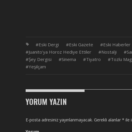
Eski Dergi
Eski Gazete
Eski Haberler
Juanito'ya Horoz Hediye Ettiler
Nostalji
Sa
Şey Dergisi
Sinema
Tiyatro
Tozlu Mag
Yeşilçam
YORUM YAZIN
E-posta adresiniz yayınlanmayacak.
Gerekli alanlar
*
ile 
Yorum