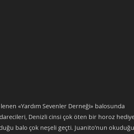
enlenen «Yardım Sevenler Derneği» balosunda
idarecileri, Denizli cinsi çok öten bir horoz hediy
nduğu balo çok neşeli geçti. Juanito’nun okuduğ