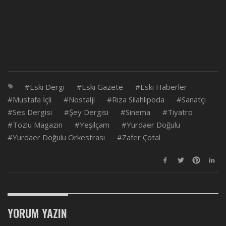
Eski Dergi
Eski Gazete
Eski Haberler
Mustafa İçli
Nostalji
Rıza Silahlıpoda
Sanatçı
Ses Dergisi
Şey Dergisi
Sinema
Tiyatro
Tozlu Magazin
Yeşilçam
Yurdaer Doğulu
Yurdaer Doğulu Orkestrası
Zafer Çotal
YORUM YAZIN